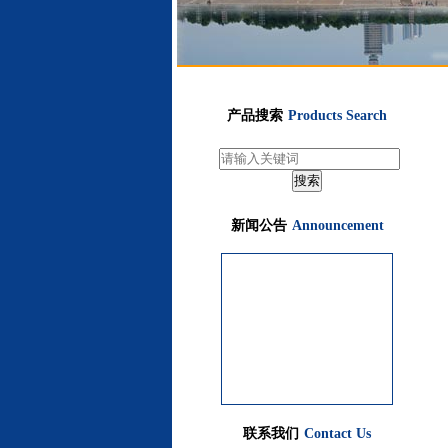
产品搜索
Products Search
新闻公告
Announcement
联系我们
Contact Us