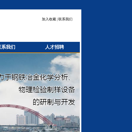
加入收藏
|
联系我们
联系我们
人才招聘