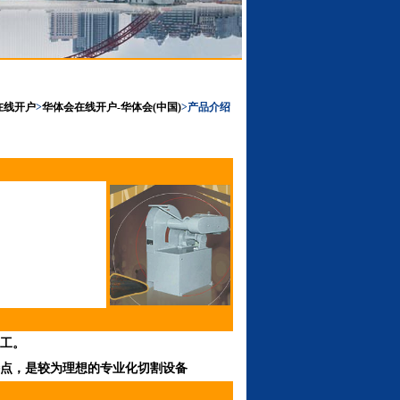
在线开户
>
华体会在线开户-华体会(中国)
>产品介绍
工。
点，是较为理想的专业化切割设备